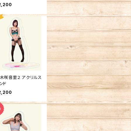
2,200
木咲音里２ アクリルス
ンド
2,200