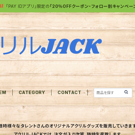
「PAY IDアプリ」限定の
「20％OFFクーポン・フォロー割キャンペー
TEM
CATEGORY
CONTACT
随時様々なタレントさんのオリジナルアクリルグッズを販売していきま
アクリルJACKでは、注文が入り次第、随時生産致します