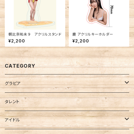
朝比奈祐未９ アクリルスタンド
鹿 アクリルキーホルダー
¥2,200
¥2,200
CATEGORY
グラビア
FANTASTICA
タレント
Berry Blue
アイドル