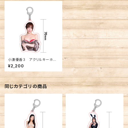
小湊優香３ アクリルキーホル
ダー
¥2,200
同じカテゴリの商品