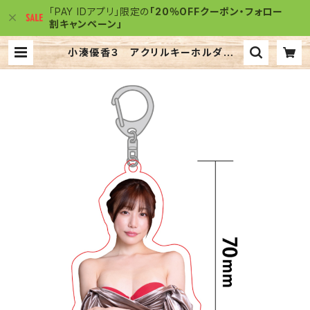
「PAY IDアプリ」限定の
「20％OFFクーポン・フォロー
割キャンペーン」
小湊優香３ アクリルキーホルダー |
アクリルJACK