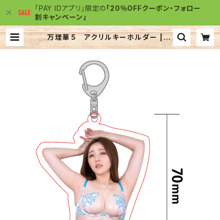
「PAY IDアプリ」限定の
「20％OFFクーポン・フォロー
割キャンペーン」
万理華５ アクリルキーホルダー | ア
クリルJACK