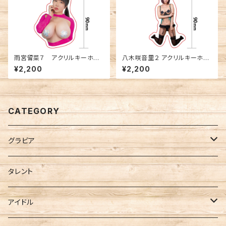
雨宮留菜７ アクリルキーホル
八木咲音里２ アクリルキーホル
ダー
ダー
¥2,200
¥2,200
CATEGORY
グラビア
FANTASTICA
タレント
Berry Blue
アイドル