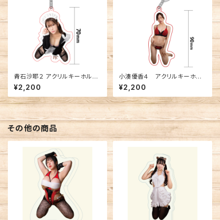
青石沙耶２ アクリルキーホルダ
小湊優香４ アクリルキーホル
ー
ダー
¥2,200
¥2,200
その他の商品