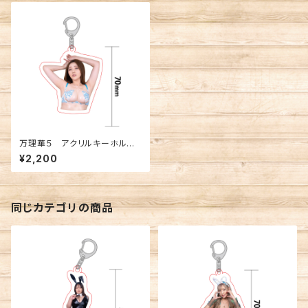
万理華５ アクリルキーホルダ
ー
¥2,200
同じカテゴリの商品