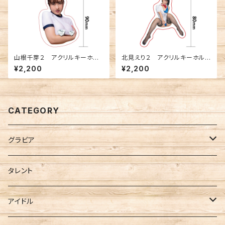
山根千芽２ アクリルキーホル
北見えり２ アクリルキーホルダ
ダー
ー
¥2,200
¥2,200
CATEGORY
グラビア
FANTASTICA
タレント
Berry Blue
アイドル