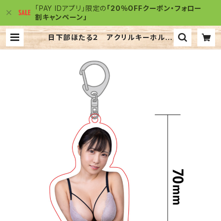
「PAY IDアプリ」限定の
「20％OFFクーポン・フォロー
割キャンペーン」
日下部ほたる２ アクリルキーホルダ
ー | アクリルJACK