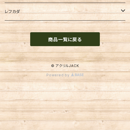
PlaceOrder
レフカダ
佐倉絆
商品一覧に戻る
アズマックス
大空太陽
© アクリルJACK
Powered by