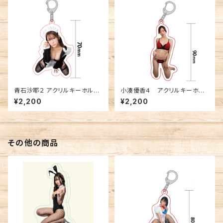
青石沙耶２ アクリルキーホルダ
小湊優香４ アクリルキーホル
ー
ダー
¥2,200
¥2,200
その他の商品