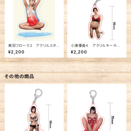
美羽フローラ２ アクリルスタン
小湊優香４ アクリルキーホル
ド
ダー
¥2,200
¥2,200
その他の商品