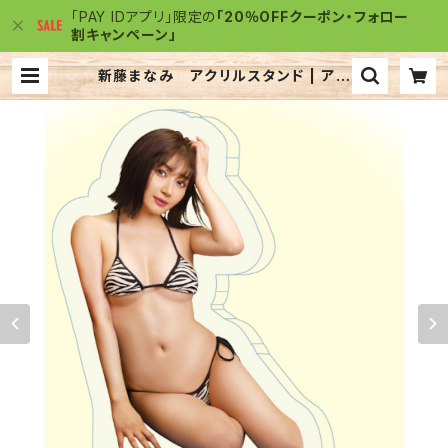
「PAY IDアプリ」限定の
「20％OFFクーポン・フォロー
割キャンペーン」
新藤まなみ アクリルスタンド | アク
リルJACK